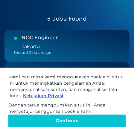
5 Jobs Found
NOC Engineer
Jakarta
Posted 3 bulan ago
Staf Administrasi
Kami dan mitra kami menggunakan cookie di situs
Jakarta
ini untuk meningkatkan pengalaman Anda,
Posted 3 bulan ago
mempersonalisasi konten, dan menganalisis lalu
lintas.
Kebijakan Privasi
Compliance Supervisor
Dengan terus menggunakan situs ini, Anda
Jakarta
menyetujui penggunaan cookie kami.
Posted 3 bulan ago
Continue
Manajer HR (SDM)