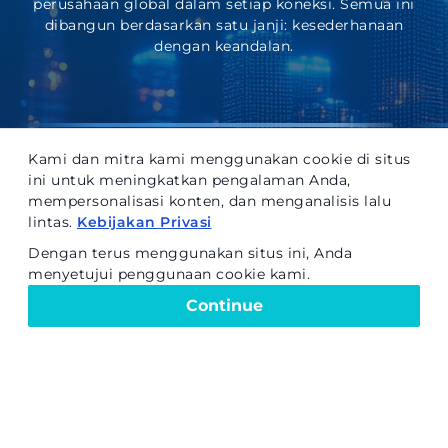
perusahaan global dalam setiap koneksi. Semua ini
dibangun berdasarkan satu janji: kesederhanaan
Dark Fiber
dengan keandalan.
S
Dimana Konektivitas
, Memenuhi
Kepercayaan dan Keyakinan Jangka
Me
Panjang
Da
Kami dan mitra kami menggunakan cookie di situs
ini untuk meningkatkan pengalaman Anda,
mempersonalisasi konten, dan menganalisis lalu
lintas.
Kebijakan Privasi
Dengan terus menggunakan situs ini, Anda
menyetujui penggunaan cookie kami.
Continue
PERUSAHAAN
Togg
KABEL
Togg